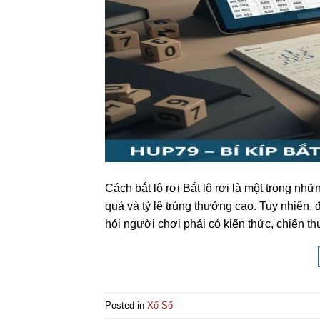
Cách bắt lô rơi Bắt lô rơi là một trong nh
quả và tỷ lệ trúng thưởng cao. Tuy nhiên,
hỏi người chơi phải có kiến thức, chiến th
Posted in
Xổ Số