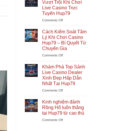
Vượt Trội Khi Chơi
Khuyến
Live Casino Trực
Mãi
Tuyến Hup79
Live
Casino
on
Comments Off
Khủng
Khám
Tại
Phá
Cách Kiểm Soát Tâm
Hup79
Ưu
Lý Khi Chơi Casino
Điểm
Hup79 – Bí Quyết Từ
Vượt
Chuyên Gia
Trội
Khi
on
Comments Off
Chơi
Cách
Live
Kiểm
Khám Phá Top Sảnh
Casino
Soát
Live Casino Dealer
Trực
Tâm
Xinh Đẹp Hấp Dẫn
Tuyến
Lý
Nhất Tại Hup79
Hup79
Khi
Chơi
on
Comments Off
Casino
Khám
Hup79
Phá
Kinh nghiệm đánh
–
Top
Rồng Hổ luôn thắng
Bí
Sảnh
tại Hup79 từ cao thủ
Quyết
Live
Từ
on
Comments Off
Casino
Chuyên
Kinh
Dealer
Gia
nghiệm
Xinh