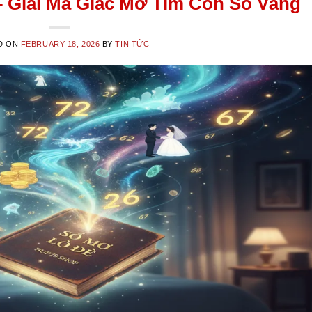
 Giải Mã Giấc Mơ Tìm Con Số Vàng
D ON
FEBRUARY 18, 2026
BY
TIN TỨC