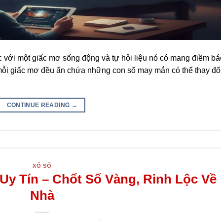
c với một giấc mơ sống động và tự hỏi liệu nó có mang điềm bá
, mỗi giấc mơ đều ẩn chứa những con số may mắn có thể thay đổ
CONTINUE READING
→
XỔ SỐ
Uy Tín – Chốt Số Vàng, Rinh Lộc Về
Nhà