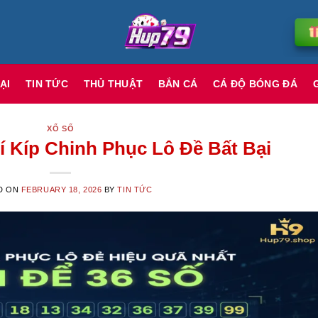
ẠI
TIN TỨC
THỦ THUẬT
BẮN CÁ
CÁ ĐỘ BÓNG ĐÁ
XỔ SỐ
í Kíp Chinh Phục Lô Đề Bất Bại
D ON
FEBRUARY 18, 2026
BY
TIN TỨC