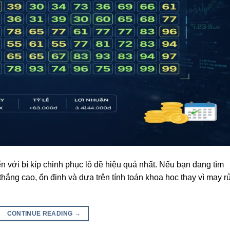
với bí kíp chinh phục lô đề hiệu quả nhất. Nếu bạn đang tìm
hắng cao, ổn định và dựa trên tính toán khoa học thay vì may rủ
CONTINUE READING
→