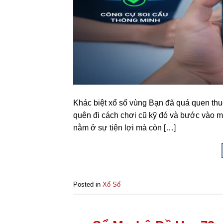
Khác biệt xổ số vùng Bạn đã quá quen thu
quên đi cách chơi cũ kỹ đó và bước vào mộ
nằm ở sự tiện lợi mà còn […]
Posted in
Xổ Số