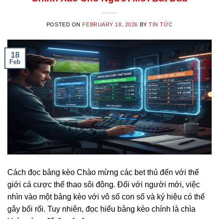
POSTED ON
FEBRUARY 18, 2026
BY
TIN TỨC
18
Feb
Cách đọc bảng kèo Chào mừng các bet thủ đến với thế
giới cá cược thể thao sôi động. Đối với người mới, việc
nhìn vào một bảng kèo với vô số con số và ký hiệu có thể
gây bối rối. Tuy nhiên, đọc hiểu bảng kèo chính là chìa