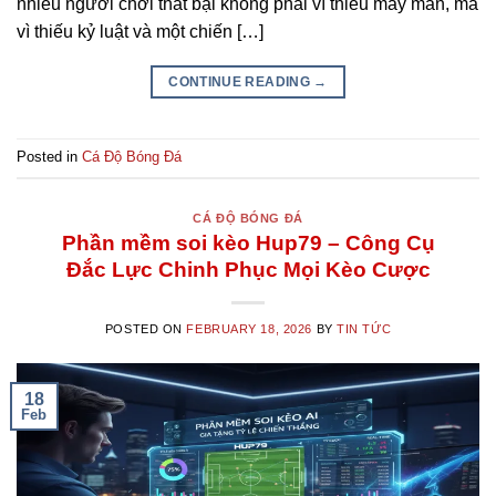
nhiều người chơi thất bại không phải vì thiếu may mắn, mà
vì thiếu kỷ luật và một chiến […]
CONTINUE READING
→
Posted in
Cá Độ Bóng Đá
CÁ ĐỘ BÓNG ĐÁ
Phần mềm soi kèo Hup79 – Công Cụ
Đắc Lực Chinh Phục Mọi Kèo Cược
POSTED ON
FEBRUARY 18, 2026
BY
TIN TỨC
18
Feb