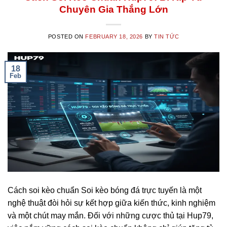
Chuyên Gia Thắng Lớn
POSTED ON
FEBRUARY 18, 2026
BY
TIN TỨC
18
Feb
Cách soi kèo chuẩn Soi kèo bóng đá trực tuyến là một
nghệ thuật đòi hỏi sự kết hợp giữa kiến thức, kinh nghiệm
và một chút may mắn. Đối với những cược thủ tại Hup79,