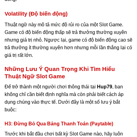
Volatility (Độ biến động)
Thuật ngữ này mô tả mức độ rủi ro của một Slot Game.
Game có độ biến động thấp sẽ trả thưởng thường xuyên
nhưng giá trị nhỏ. Ngược lại, game có độ biến động cao sẽ
trả thưởng ít thường xuyên hơn nhưng mỗi lần thắng lại có
giá trị rất lớn.
Những Lưu Ý Quan Trọng Khi Tìm Hiểu
Thuật Ngữ Slot Game
Để trở thành một người chơi thông thái tại
Hup79
, bạn
không chỉ cần biết định nghĩa mà còn phải biết cách áp
dụng chúng vào thực tế. Dưới đây là một số lưu ý bắt
buộc:
H3: Đừng Bỏ Qua Bảng Thanh Toán (Paytable)
Trước khi bắt đầu chơi bất kỳ Slot Game nào, hãy luôn