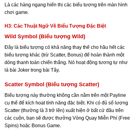
Là các hàng ngang hiển thị các biểu tượng trên màn hình
chơi game.
H3: Các Thuật Ngữ Về Biểu Tượng Đặc Biệt
Wild Symbol (Biểu tượng Wild)
Đây là biểu tượng có khả năng thay thế cho hầu hết các
biểu tượng khác (trừ Scatter, Bonus) để hoàn thành một
dòng thanh toán chiến thắng. Nó hoạt động tương tự như
lá bài Joker trong bài Tây.
Scatter Symbol (Biểu tượng Scatter)
Biểu tượng này thường không cần nằm trên một Payline
cụ thể để kích hoạt tính năng đặc biệt. Khi có đủ số lượng
Scatter (thường là 3 trở lên) xuất hiện ở bất cứ đâu trên
các cuộn, bạn sẽ được thưởng Vòng Quay Miễn Phí (Free
Spins) hoặc Bonus Game.