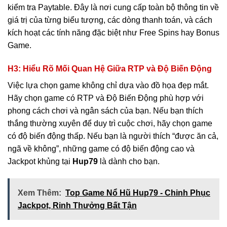
kiểm tra Paytable. Đây là nơi cung cấp toàn bộ thông tin về
giá trị của từng biểu tượng, các dòng thanh toán, và cách
kích hoạt các tính năng đặc biệt như Free Spins hay Bonus
Game.
H3: Hiểu Rõ Mối Quan Hệ Giữa RTP và Độ Biến Động
Việc lựa chọn game không chỉ dựa vào đồ họa đẹp mắt.
Hãy chọn game có RTP và Độ Biến Động phù hợp với
phong cách chơi và ngân sách của bạn. Nếu bạn thích
thắng thường xuyên để duy trì cuộc chơi, hãy chọn game
có độ biến động thấp. Nếu bạn là người thích “được ăn cả,
ngã về không”, những game có độ biến động cao và
Jackpot khủng tại
Hup79
là dành cho bạn.
Xem Thêm:
Top Game Nổ Hũ Hup79 - Chinh Phục
Jackpot, Rinh Thưởng Bất Tận