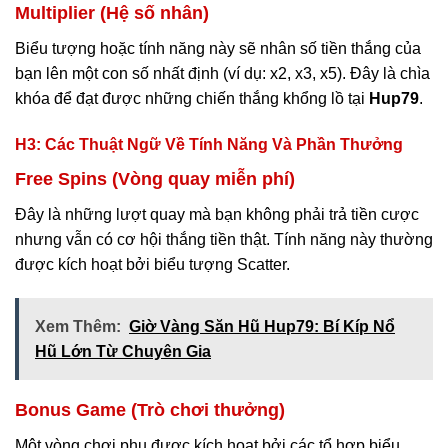
Multiplier (Hệ số nhân)
Biểu tượng hoặc tính năng này sẽ nhân số tiền thắng của
bạn lên một con số nhất định (ví dụ: x2, x3, x5). Đây là chìa
khóa để đạt được những chiến thắng khổng lồ tại
Hup79
.
H3: Các Thuật Ngữ Về Tính Năng Và Phần Thưởng
Free Spins (Vòng quay miễn phí)
Đây là những lượt quay mà bạn không phải trả tiền cược
nhưng vẫn có cơ hội thắng tiền thật. Tính năng này thường
được kích hoạt bởi biểu tượng Scatter.
Xem Thêm:
Giờ Vàng Săn Hũ Hup79: Bí Kíp Nổ
Hũ Lớn Từ Chuyên Gia
Bonus Game (Trò chơi thưởng)
Một vòng chơi phụ được kích hoạt bởi các tổ hợp biểu