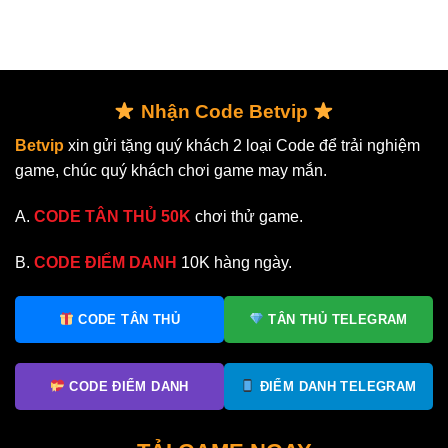
Dealer
Quyết
đánh
Xinh
Từ
Rồng
Đẹp
Chuyên
Hổ
Hấp
Gia
luôn
Dẫn
thắng
Nhất
tại
Tại
Nhận Code Betvip
Hup79
Hup79
từ
Betvip
xin gửi tặng quý khách 2 loại Code để trải nghiệm
cao
game, chúc quý khách chơi game may mắn.
thủ
A.
CODE TÂN THỦ 50K
chơi thử game.
B.
CODE ĐIỂM DANH
10K hàng ngày.
CODE TÂN THỦ
TÂN THỦ TELEGRAM
CODE ĐIỂM DANH
ĐIỂM DANH TELEGRAM