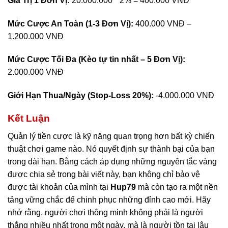
Giá Trị 1 Đơn Vị:
20.000.000 * 2% = 400.000 VNĐ
Mức Cược An Toàn (1-3 Đơn Vị):
400.000 VNĐ –
1.200.000 VNĐ
Mức Cược Tối Đa (Kèo tự tin nhất – 5 Đơn Vị):
2.000.000 VNĐ
Giới Hạn Thua/Ngày (Stop-Loss 20%):
-4.000.000 VNĐ
Kết Luận
Quản lý tiền cược là kỹ năng quan trọng hơn bất kỳ chiến
thuật chơi game nào. Nó quyết định sự thành bại của bạn
trong dài hạn. Bằng cách áp dụng những nguyên tắc vàng
được chia sẻ trong bài viết này, bạn không chỉ bảo vệ
được tài khoản của mình tại
Hup79
mà còn tạo ra một nền
tảng vững chắc để chinh phục những đỉnh cao mới. Hãy
nhớ rằng, người chơi thông minh không phải là người
thắng nhiều nhất trong một ngày, mà là người tồn tại lâu