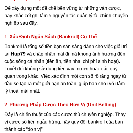
Để xây dựng một đế chế bền vững từ những ván cược,
hãy khắc cốt ghi tâm 5 nguyên tắc quản lý tài chính chuyên
nghiệp sau đây.
1. Xác Định Ngân Sách (Bankroll) Cụ Thể
Bankroll là tổng số tiền bạn sẵn sàng dành cho việc giải trí
tại
Hup79
và chấp nhận mất đi mà không ảnh hưởng đến
cuộc sống cá nhân (tiền ăn, tiền nhà, chi phí sinh hoạt).
Tuyệt đối không sử dụng tiền vay mượn hoặc các quỹ
quan trọng khác. Việc xác định một con số rõ ràng ngay từ
đầu sẽ tạo ra một giới hạn an toàn, giúp bạn chơi với tâm
lý thoải mái nhất.
2. Phương Pháp Cược Theo Đơn Vị (Unit Betting)
Đây là chiến thuật của các cược thủ chuyên nghiệp. Thay
vì cược số tiền ngẫu hứng, hãy quy đổi bankroll của bạn
thành các “đơn vị”.