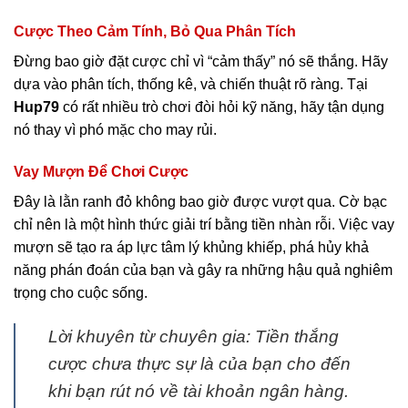
Cược Theo Cảm Tính, Bỏ Qua Phân Tích
Đừng bao giờ đặt cược chỉ vì “cảm thấy” nó sẽ thắng. Hãy
dựa vào phân tích, thống kê, và chiến thuật rõ ràng. Tại
Hup79
có rất nhiều trò chơi đòi hỏi kỹ năng, hãy tận dụng
nó thay vì phó mặc cho may rủi.
Vay Mượn Để Chơi Cược
Đây là lằn ranh đỏ không bao giờ được vượt qua. Cờ bạc
chỉ nên là một hình thức giải trí bằng tiền nhàn rỗi. Việc vay
mượn sẽ tạo ra áp lực tâm lý khủng khiếp, phá hủy khả
năng phán đoán của bạn và gây ra những hậu quả nghiêm
trọng cho cuộc sống.
Lời khuyên từ chuyên gia: Tiền thắng
cược chưa thực sự là của bạn cho đến
khi bạn rút nó về tài khoản ngân hàng.