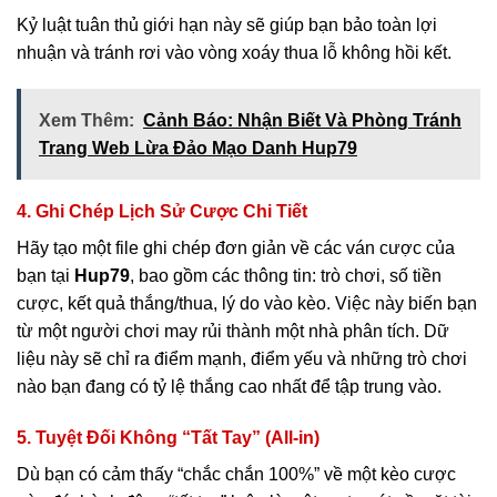
Kỷ luật tuân thủ giới hạn này sẽ giúp bạn bảo toàn lợi
nhuận và tránh rơi vào vòng xoáy thua lỗ không hồi kết.
Xem Thêm:
Cảnh Báo: Nhận Biết Và Phòng Tránh
Trang Web Lừa Đảo Mạo Danh Hup79
4. Ghi Chép Lịch Sử Cược Chi Tiết
Hãy tạo một file ghi chép đơn giản về các ván cược của
bạn tại
Hup79
, bao gồm các thông tin: trò chơi, số tiền
cược, kết quả thắng/thua, lý do vào kèo. Việc này biến bạn
từ một người chơi may rủi thành một nhà phân tích. Dữ
liệu này sẽ chỉ ra điểm mạnh, điểm yếu và những trò chơi
nào bạn đang có tỷ lệ thắng cao nhất để tập trung vào.
5. Tuyệt Đối Không “Tất Tay” (All-in)
Dù bạn có cảm thấy “chắc chắn 100%” về một kèo cược