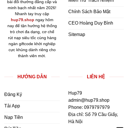
Miễn Trừ Trách Nhiệm
bài đổi thưởng đẳng cấp và
minh bạch nhất năm 2026!
Chính Sách Bảo Mật
Nhanh tay truy cập
hup79.shop
ngay hôm
CEO Hoàng Duy Bình
nay để tận hưởng hệ thống
trò chơi đa dạng, cơ chế
Sitemap
rút nạp siêu tốc cùng hàng
ngàn giftcode khởi nghiệp
cực khủng dành riêng cho
thành viên mới.
HƯỚNG DẪN
LIÊN HỆ
Hup79
Đăng Ký
admin@hup79.shop
Tải App
Phone: 0979797979
Địa chỉ: Số 79 Cầu Giấy,
Nạp Tiền
Hà Nội