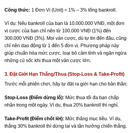
Công thức:
1 Đơn Vị (Unit) = 1% – 3% tổng bankroll.
Ví dụ: Nếu bankroll của bạn là 10.000.000 VNĐ, một đơn
vị cược của bạn chỉ nên từ 100.000 VNĐ (1%) đến
300.000 VNĐ (3%). Mọi ván cược, dù tự tin đến đâu, cũng
chỉ nên dao động từ 1 đến 5 đơn vị. Phương pháp này
giúp chuẩn hóa mức cược, loại bỏ cảm tính và ngăn ngừa
những cú sốc khi thua một ván cược lớn.
3. Đặt Giới Hạn Thắng/Thua (Stop-Loss & Take-Profit)
Trước mỗi phiên chơi, hãy tự đặt ra giới hạn cho bản thân:
Stop-Loss (Điểm dừng lỗ):
Mức thua tối đa bạn chấp
nhận trong một ngày. Ví dụ, thua 20% bankroll thì nghỉ.
Take-Profit (Điểm chốt lời):
Mức thắng mục tiêu. Ví dụ,
thắng 30% bankroll thì dừng lại và tận hưởng chiến thắng.