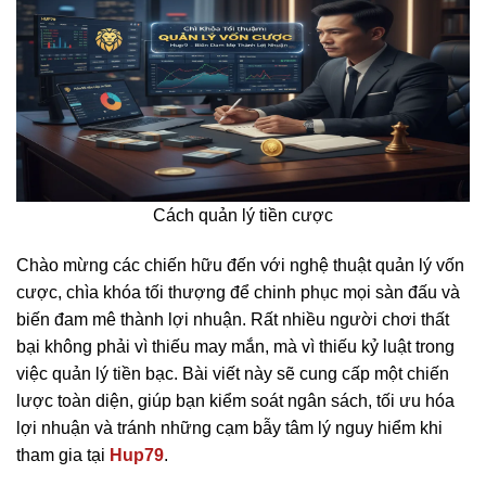
Cách quản lý tiền cược
Chào mừng các chiến hữu đến với nghệ thuật quản lý vốn
cược, chìa khóa tối thượng để chinh phục mọi sàn đấu và
biến đam mê thành lợi nhuận. Rất nhiều người chơi thất
bại không phải vì thiếu may mắn, mà vì thiếu kỷ luật trong
việc quản lý tiền bạc. Bài viết này sẽ cung cấp một chiến
lược toàn diện, giúp bạn kiểm soát ngân sách, tối ưu hóa
lợi nhuận và tránh những cạm bẫy tâm lý nguy hiểm khi
tham gia tại
Hup79
.