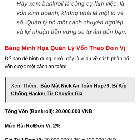
Hãy xem bankroll là công cụ làm việc, là
vốn kinh doanh, không phải là một tờ vé
số. Quản lý nó một cách chuyên nghiệp,
và lợi nhuận bền vững sẽ tự tìm đến bạn.
Bảng Minh Họa Quản Lý Vốn Theo Đơn Vị
Để bạn dễ hình dung, dưới đây là ví dụ về cách phân bổ
vốn cược một cách an toàn:
Xem Thêm:
Bảo Mật Nick An Toàn Hup79: Bí Kíp
Chống Hacker Từ Chuyên Gia
Tổng Vốn (Bankroll): 20.000.000 VNĐ
Mức Rủi Ro/Đơn Vị: 2%