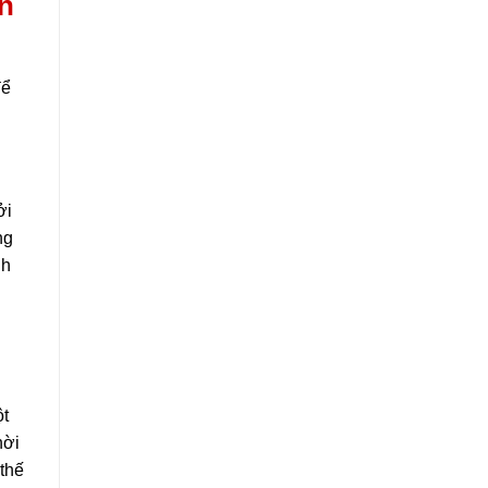
n
đánh
Đẹp
Rồng
Hấp
Hổ
Dẫn
luôn
Nhất
để
thắng
Tại
tại
Hup79
Hup79
từ
cao
thủ
ởi
ng
nh
ột
hời
 thế