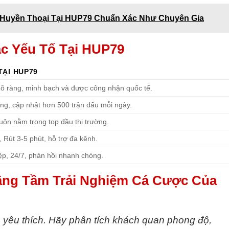
 Huyền Thoại Tại HUP79 Chuẩn Xác Như Chuyên Gia
c Yếu Tố Tại
HUP79
TẠI
HUP79
 ràng, minh bạch và được công nhận quốc tế.
ng, cập nhật hơn 500 trận đấu mỗi ngày.
luôn nằm trong top đầu thị trường.
 Rút 3-5 phút, hỗ trợ đa kênh.
p, 24/7, phản hồi nhanh chóng.
âng Tầm Trải Nghiệm Cá Cược Của
 yêu thích. Hãy phân tích khách quan phong độ,