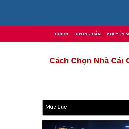
Skip
to
content
HUP79
HƯỚNG DẪN
KHUYẾN M
Cách Chọn Nhà Cái 
Mục Lục