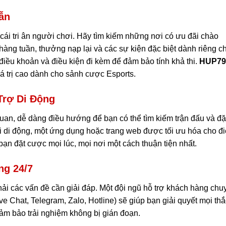
ẫn
ái tri ân người chơi. Hãy tìm kiếm những nơi có ưu đãi chào
àng tuần, thưởng nạp lại và các sự kiện đặc biệt dành riêng c
điều khoản và điều kiện đi kèm để đảm bảo tính khả thi.
HUP79
 trị cao dành cho sảnh cược Esports.
Trợ Di Động
 quan, dễ dàng điều hướng để bạn có thể tìm kiếm trận đấu và đặ
ại di động, một ứng dụng hoặc trang web được tối ưu hóa cho đ
bạn đặt cược mọi lúc, mọi nơi một cách thuận tiện nhất.
ng 24/7
hải các vấn đề cần giải đáp. Một đội ngũ hỗ trợ khách hàng chu
e Chat, Telegram, Zalo, Hotline) sẽ giúp bạn giải quyết mọi thắ
m bảo trải nghiệm không bị gián đoạn.