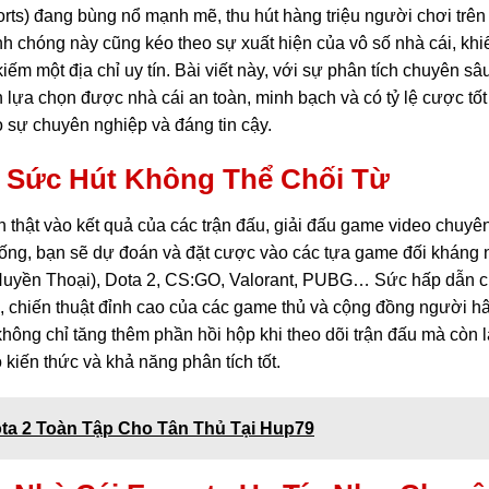
rts) đang bùng nổ mạnh mẽ, thu hút hàng triệu người chơi trên
anh chóng này cũng kéo theo sự xuất hiện của vô số nhà cái, khi
iếm một địa chỉ uy tín. Bài viết này, với sự phân tích chuyên sâ
n lựa chọn được nhà cái an toàn, minh bạch và có tỷ lệ cược tốt
o sự chuyên nghiệp và đáng tin cậy.
? Sức Hút Không Thể Chối Từ
n thật vào kết quả của các trận đấu, giải đấu game video chuyê
thống, bạn sẽ dự đoán và đặt cược vào các tựa game đối kháng 
 Huyền Thoại), Dota 2, CS:GO, Valorant, PUBG… Sức hấp dẫn 
lý, chiến thuật đỉnh cao của các game thủ và cộng đồng người 
không chỉ tăng thêm phần hồi hộp khi theo dõi trận đấu mà còn l
kiến thức và khả năng phân tích tốt.
a 2 Toàn Tập Cho Tân Thủ Tại Hup79