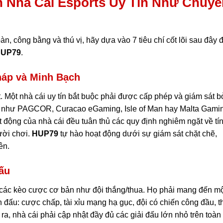
n Nhà Cái Esports Uy Tín Như Chuyê
, công bằng và thú vị, hãy dựa vào 7 tiêu chí cốt lõi sau đây 
UP79
.
háp và Minh Bạch
t. Một nhà cái uy tín bắt buộc phải được cấp phép và giám sát b
ền như PAGCOR, Curacao eGaming, Isle of Man hay Malta Gami
 động của nhà cái đều tuân thủ các quy định nghiêm ngặt về tí
ười chơi.
HUP79
tự hào hoạt động dưới sự giám sát chặt chẽ,
ên.
ấu
 các kèo cược cơ bản như đội thắng/thua. Họ phải mang đến m
đấu: cược chấp, tài xỉu mạng hạ gục, đội có chiến công đầu, t
 ra, nhà cái phải cập nhật đầy đủ các giải đấu lớn nhỏ trên toàn