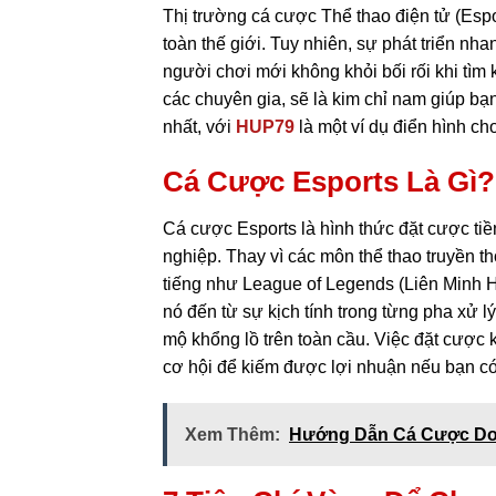
Thị trường cá cược Thể thao điện tử (Espo
toàn thế giới. Tuy nhiên, sự phát triển nh
người chơi mới không khỏi bối rối khi tìm k
các chuyên gia, sẽ là kim chỉ nam giúp bạ
nhất, với
HUP79
là một ví dụ điển hình ch
Cá Cược Esports Là Gì
Cá cược Esports là hình thức đặt cược tiề
nghiệp. Thay vì các môn thể thao truyền 
tiếng như League of Legends (Liên Minh
nó đến từ sự kịch tính trong từng pha xử 
mộ khổng lồ trên toàn cầu. Việc đặt cược 
cơ hội để kiếm được lợi nhuận nếu bạn có 
Xem Thêm:
Hướng Dẫn Cá Cược Dot