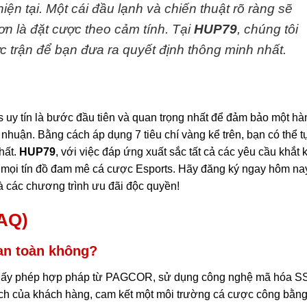
iện tại. Một cái đầu lạnh và chiến thuật rõ ràng sẽ
ơn là đặt cược theo cảm tính. Tại
HUP79
, chúng tôi
c trận để bạn đưa ra quyết định thông minh nhất.
 uy tín là bước đầu tiên và quan trọng nhất để đảm bảo một hà
 nhuận. Bằng cách áp dụng 7 tiêu chí vàng kể trên, bạn có thể t
nhất.
HUP79
, với việc đáp ứng xuất sắc tất cả các yêu cầu khắt 
 mọi tín đồ đam mê cá cược Esports. Hãy đăng ký ngay hôm na
à các chương trình ưu đãi độc quyền!
AQ)
an toàn không?
giấy phép hợp pháp từ PAGCOR, sử dụng công nghệ mã hóa S
 dịch của khách hàng, cam kết một môi trường cá cược công bằn