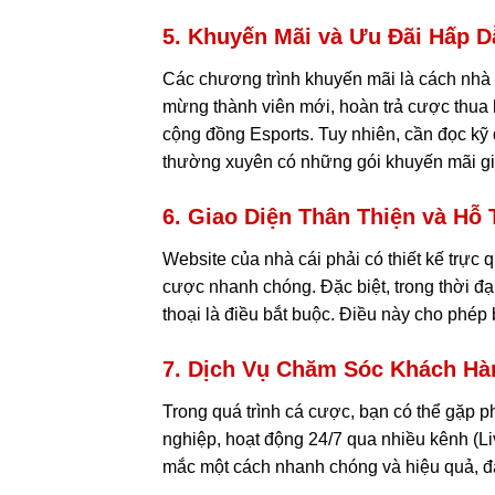
5. Khuyến Mãi và Ưu Đãi Hấp D
Các chương trình khuyến mãi là cách nhà c
mừng thành viên mới, hoàn trả cược thua h
cộng đồng Esports. Tuy nhiên, cần đọc kỹ 
thường xuyên có những gói khuyến mãi giá
6. Giao Diện Thân Thiện và Hỗ 
Website của nhà cái phải có thiết kế trực
cược nhanh chóng. Đặc biệt, trong thời đ
thoại là điều bắt buộc. Điều này cho phép 
7. Dịch Vụ Chăm Sóc Khách Hà
Trong quá trình cá cược, bạn có thể gặp p
nghiệp, hoạt động 24/7 qua nhiều kênh (Liv
mắc một cách nhanh chóng và hiệu quả, đả