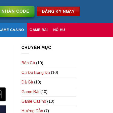
NHẬN CODE
ĐĂNG KÝ NGAY
GAME CASINO
GAME BÀI
NỔ HŨ
CHUYÊN MỤC
Bắn Cá
(10)
Cá Độ Bóng Đá
(10)
Đá Gà
(10)
Game Bài
(10)
Game Casino
(10)
Hướng Dẫn
(7)