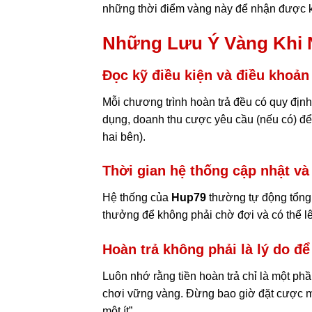
những thời điểm vàng này để nhận được kh
Những Lưu Ý Vàng Khi 
Đọc kỹ điều kiện và điều khoản
Mỗi chương trình hoàn trả đều có quy định
dụng, doanh thu cược yêu cầu (nếu có) để 
hai bên).
Thời gian hệ thống cập nhật và
Hệ thống của
Hup79
thường tự động tổng k
thưởng để không phải chờ đợi và có thể l
Hoàn trả không phải là lý do đ
Luôn nhớ rằng tiền hoàn trả chỉ là một phầ
chơi vững vàng. Đừng bao giờ đặt cược mộ
một ít”.