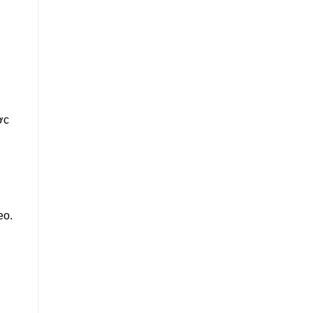
ợc
eo.