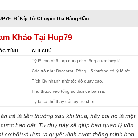
P79: Bí Kíp Từ Chuyên Gia Hàng Đầu
ham Khảo Tại Hup79
ỚC TÍNH
GHI CHÚ
Tỷ lệ cao nhất, áp dụng cho tổng cược hợp lệ.
Các trò như Baccarat, Rồng Hổ thường có tỷ lệ tốt.
Tích lũy nhanh nhờ tốc độ quay cao.
Phụ thuộc vào tổng số đạn đã bắn ra.
Tỷ lệ có thể thay đổi tùy trò chơi.
 trả là tiền thưởng sau khi thua, hãy coi nó là một
é cược bạn đặt. Tư duy này sẽ giúp bạn quản lý vốn
hí cơ hội và đưa ra quyết định cược thông minh hơn