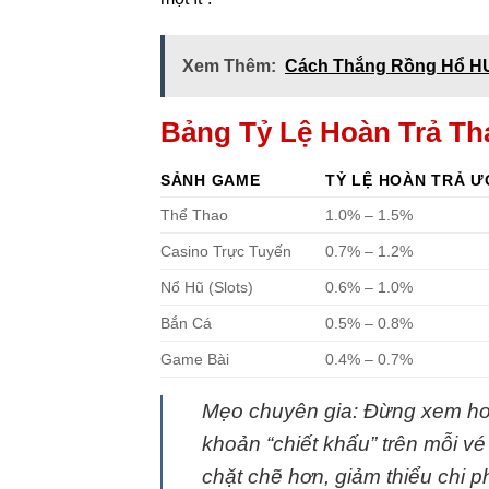
Xem Thêm:
Cách Thắng Rồng Hổ HU
Bảng Tỷ Lệ Hoàn Trả T
SẢNH GAME
TỶ LỆ HOÀN TRẢ Ư
Thể Thao
1.0% – 1.5%
Casino Trực Tuyến
0.7% – 1.2%
Nổ Hũ (Slots)
0.6% – 1.0%
Bắn Cá
0.5% – 0.8%
Game Bài
0.4% – 0.7%
Mẹo chuyên gia: Đừng xem hoàn
khoản “chiết khấu” trên mỗi v
chặt chẽ hơn, giảm thiểu chi p