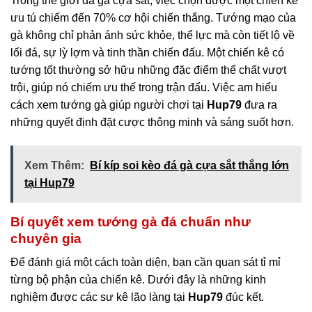
Trong thế giới đá gà cựa sắt, việc chọn được một chiến kê
ưu tú chiếm đến 70% cơ hội chiến thắng. Tướng mạo của
gà không chỉ phản ánh sức khỏe, thể lực mà còn tiết lộ về
lối đá, sự lỳ lợm và tinh thần chiến đấu. Một chiến kê có
tướng tốt thường sở hữu những đặc điểm thể chất vượt
trội, giúp nó chiếm ưu thế trong trận đấu. Việc am hiểu
cách xem tướng gà giúp người chơi tại
Hup79
đưa ra
những quyết định đặt cược thông minh và sáng suốt hơn.
Xem Thêm:
Bí kíp soi kèo đá gà cựa sắt thắng lớn
tại Hup79
Bí quyết xem tướng gà đá chuẩn như
chuyên gia
Để đánh giá một cách toàn diện, bạn cần quan sát tỉ mỉ
từng bộ phận của chiến kê. Dưới đây là những kinh
nghiệm được các sư kê lão làng tại
Hup79
đúc kết.