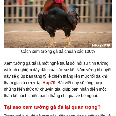
Cách xem tướng gà đá chuẩn xác 100%
Xem tướng gà đá là một nghệ thuật đòi hỏi sự tinh tường
và kinh nghiệm dày dặn của các sư kê. Nắm vững bí quyết
này sẽ giúp bạn tăng tỷ lệ chiến thắng lên mức tối đa khi
tham gia cá cược tại
Hup79
. Bài viết này sẽ tổng hợp
những kiến thức từ chuyên gia, giúp bạn nhận diện một
thần kê bách chiến bách thắng chỉ qua vẻ bề ngoài.
Tại sao xem tướng gà đá lại quan trọng?