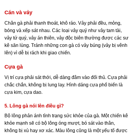
Cán và vảy
Chân gà phải thanh thoát, khô ráo. Vảy phải đều, mỏng,
bóng và xếp sát nhau. Các loại vảy quý như vảy tam tài,
vảy tứ quý, vảy án thiên, vảy độc biên thường được các sư
kê săn lùng. Tránh những con gà có vảy búng (vảy bị vênh
lên) vì dễ bị rách khi giao chiến.
Cựa gà
Vị trí cựa phải sát thới, dễ dàng đâm vào đối thủ. Cựa phải
chắc chắn, không bị lung lay. Hình dáng cựa phổ biến là
cựa kim, cựa dao.
5. Lông gà nói lên điều gì?
Bộ lông phản ánh tình trạng sức khỏe của gà. Một chiến kê
khỏe mạnh sẽ có bộ lông óng mượt, bó sát vào thân,
không bị xù hay xơ xác. Màu lông cũng là một yếu tố được