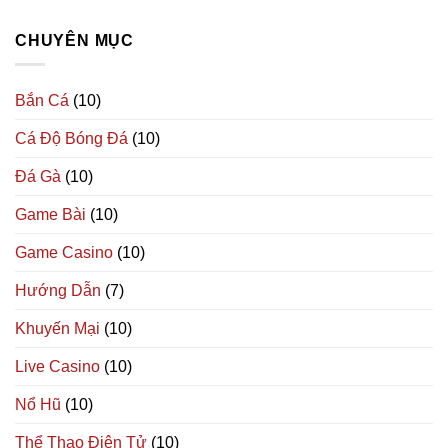
CHUYÊN MỤC
Bắn Cá
(10)
Cá Độ Bóng Đá
(10)
Đá Gà
(10)
Game Bài
(10)
Game Casino
(10)
Hướng Dẫn
(7)
Khuyến Mại
(10)
Live Casino
(10)
Nổ Hũ
(10)
Thể Thao Điện Tử
(10)