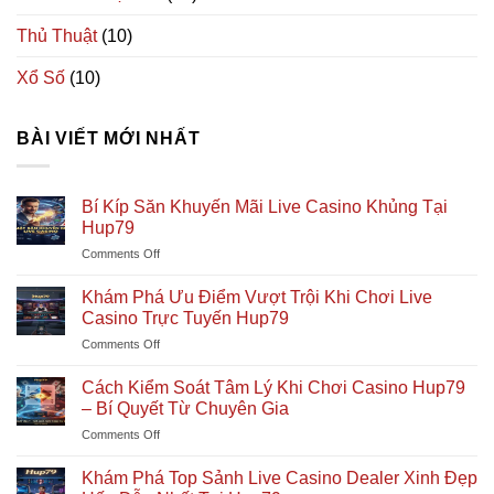
Thủ Thuật
(10)
Xổ Số
(10)
BÀI VIẾT MỚI NHẤT
Bí Kíp Săn Khuyến Mãi Live Casino Khủng Tại
Hup79
on
Comments Off
Bí
Kíp
Khám Phá Ưu Điểm Vượt Trội Khi Chơi Live
Săn
Casino Trực Tuyến Hup79
Khuyến
on
Comments Off
Mãi
Khám
Live
Phá
Casino
Cách Kiểm Soát Tâm Lý Khi Chơi Casino Hup79
Ưu
Khủng
– Bí Quyết Từ Chuyên Gia
Điểm
Tại
on
Comments Off
Vượt
Hup79
Cách
Trội
Kiểm
Khi
Khám Phá Top Sảnh Live Casino Dealer Xinh Đẹp
Soát
Chơi