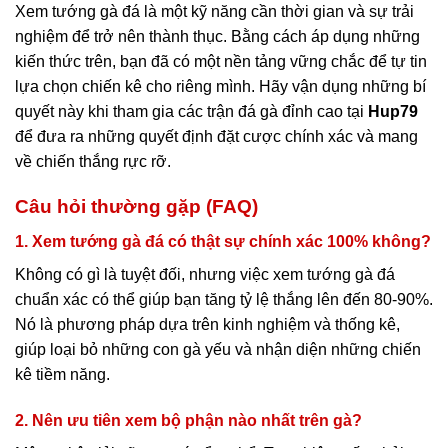
Xem tướng gà đá là một kỹ năng cần thời gian và sự trải
nghiệm để trở nên thành thục. Bằng cách áp dụng những
kiến thức trên, bạn đã có một nền tảng vững chắc để tự tin
lựa chọn chiến kê cho riêng mình. Hãy vận dụng những bí
quyết này khi tham gia các trận đá gà đỉnh cao tại
Hup79
để đưa ra những quyết định đặt cược chính xác và mang
về chiến thắng rực rỡ.
Câu hỏi thường gặp (FAQ)
1. Xem tướng gà đá có thật sự chính xác 100% không?
Không có gì là tuyệt đối, nhưng việc xem tướng gà đá
chuẩn xác có thể giúp bạn tăng tỷ lệ thắng lên đến 80-90%.
Nó là phương pháp dựa trên kinh nghiệm và thống kê,
giúp loại bỏ những con gà yếu và nhận diện những chiến
kê tiềm năng.
2. Nên ưu tiên xem bộ phận nào nhất trên gà?