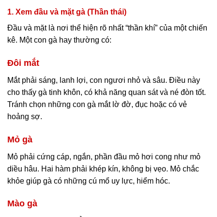
1. Xem đầu và mặt gà (Thần thái)
Đầu và mặt là nơi thể hiện rõ nhất “thần khí” của một chiến
kê. Một con gà hay thường có:
Đôi mắt
Mắt phải sáng, lanh lợi, con ngươi nhỏ và sâu. Điều này
cho thấy gà tinh khôn, có khả năng quan sát và né đòn tốt.
Tránh chọn những con gà mắt lờ đờ, đục hoặc có vẻ
hoảng sợ.
Mỏ gà
Mỏ phải cứng cáp, ngắn, phần đầu mỏ hơi cong như mỏ
diều hâu. Hai hàm phải khép kín, không bị vẹo. Mỏ chắc
khỏe giúp gà có những cú mổ uy lực, hiểm hóc.
Mào gà